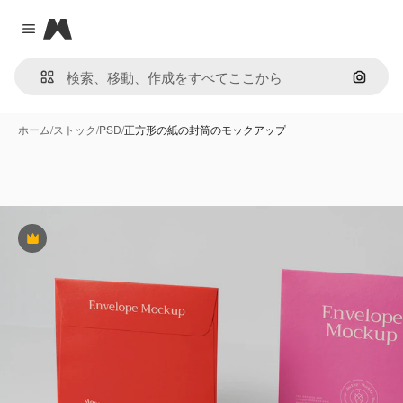
Magnific
Close menu
画像で
ホーム
/
ストック
/
PSD
/
正方形の紙の封筒のモックアップ
Premium