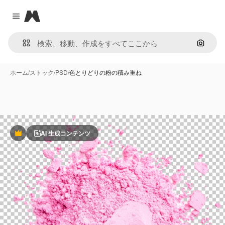
Magnific
Close menu
画像で
ホーム
/
ストック
/
PSD
/
色とりどりの粉の積み重ね
AI 生成コンテンツ
Premium