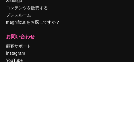
Slidesgo
コンテンツを販売する
プレスルーム
magnific.aiをお探しですか？
お問い合わせ
顧客サポート
Instagram
YouTube
LinkedIn
TikTok
Discord
X
Reddit
Copyright © 2010-
2026
Freepik Company S.L.U.
無断複写・転載を禁じま
す
.