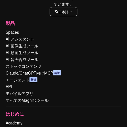
ています。
日本語
製品
Spaces
AI アシスタント
AI 画像生成ツール
AI 動画生成ツール
AI 音声合成ツール
ストックコンテンツ
Claude/ChatGPT向けMCP
新規
エージェント
新規
API
モバイルアプリ
すべてのMagnificツール
はじめに
Academy