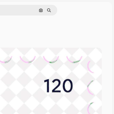
画像で検索
検索