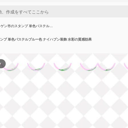
ゲン市のスタンプ 単色パステル…
ンプ 単色パステルブルー色 ナイハブン装飾 水彩の質感効果
ツ