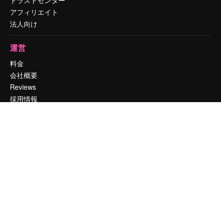
アフィリエイト
法人向け
運営
料金
会社概要
Reviews
採用情報
検索トレンド
ブログ
イベント
Slidesgo
コンテンツを販売する
プレスルーム
magnific.aiをお探しですか？
お問い合わせ
顧客サポート