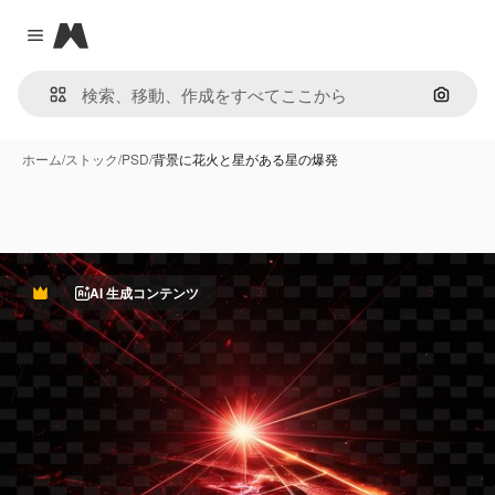
Magnific
Close menu
画像で
ホーム
/
ストック
/
PSD
/
背景に花火と星がある星の爆発
AI 生成コンテンツ
Premium