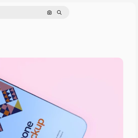
画像で検索
検索