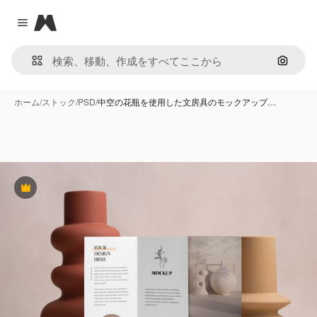
Magnific
Close menu
画像で
ホーム
/
ストック
/
PSD
/
中空の花瓶を使用した文房具のモックアップ…
Premium