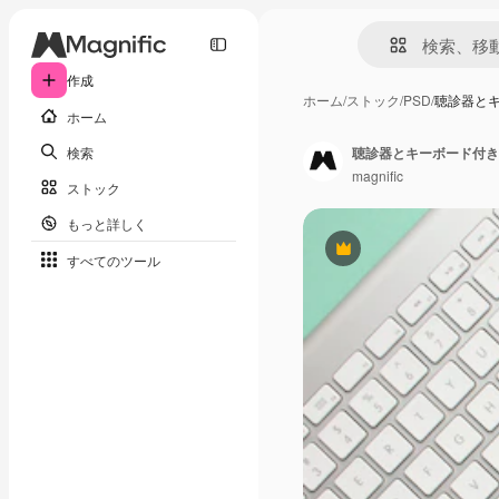
作成
ホーム
/
ストック
/
PSD
/
聴診器と
ホーム
検索
聴診器とキーボード付き
magnific
ストック
もっと詳しく
Premium
すべてのツール