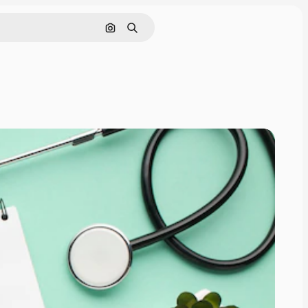
画像で検索
検索