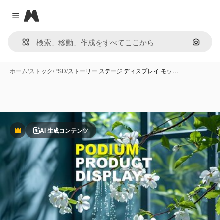
Magnific
Close menu
画像で
ホーム
/
ストック
/
PSD
/
ストーリー ステージ ディスプレイ モッ…
AI 生成コンテンツ
Premium