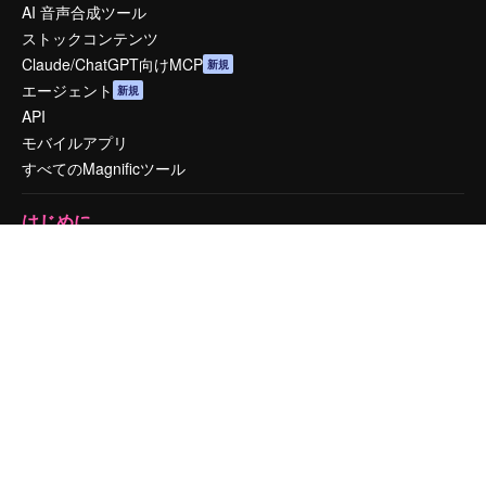
AI 音声合成ツール
ストックコンテンツ
Claude/ChatGPT向けMCP
新規
エージェント
新規
API
モバイルアプリ
すべてのMagnificツール
はじめに
Academy
ドキュメント
サポート
利用規約
プライバシーポリシー
オリジナル
新規
クッキーポリシー
トラストセンター
アフィリエイト