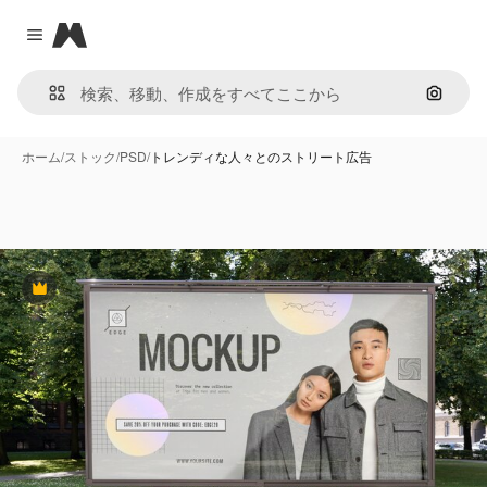
Magnific
Close menu
画像で
ホーム
/
ストック
/
PSD
/
トレンディな人々とのストリート広告
Premium