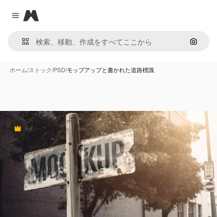
Magnific
Close menu
画像で
ホーム
/
ストック
/
PSD
/
モップアップと書かれた道路標識
Premium