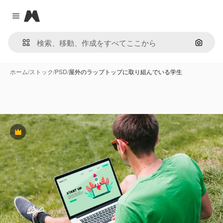
Magnific
Close menu
画像で
ホーム
/
ストック
/
PSD
/
屋外のラップトップに取り組んでいる学生
Premium