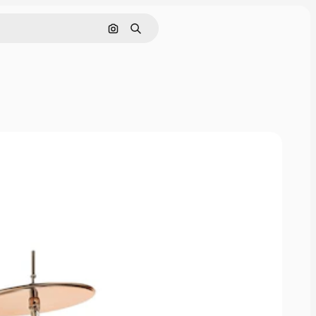
画像で検索
検索