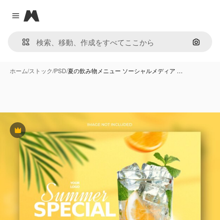
Magnific
Close menu
画像で
ホーム
/
ストック
/
PSD
/
夏の飲み物メニュー ソーシャルメディア …
Premium