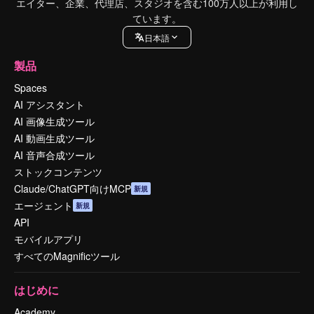
エイター、企業、代理店、スタジオを含む100万人以上が利用し
ています。
日本語
製品
Spaces
AI アシスタント
AI 画像生成ツール
AI 動画生成ツール
AI 音声合成ツール
ストックコンテンツ
Claude/ChatGPT向けMCP
新規
エージェント
新規
API
モバイルアプリ
すべてのMagnificツール
はじめに
Academy