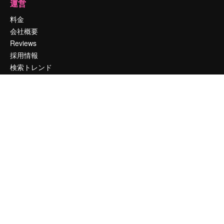
運営
料金
会社概要
Reviews
採用情報
検索トレンド
ブログ
イベント
Slidesgo
コンテンツを販売する
プレスルーム
magnific.aiをお探しですか？
お問い合わせ
顧客サポート
Instagram
YouTube
LinkedIn