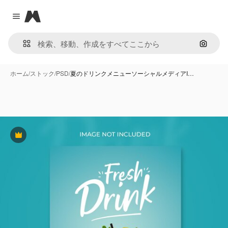
Magnific
Close menu
画像で
ホーム
/
ストック
/
PSD
/
夏のドリンクメニューソーシャルメディアI…
Premium