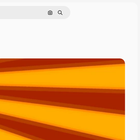
画像で検索
検索