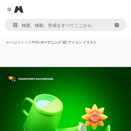
Magnific
Close menu
画像で
ホーム
/
ストック
/
PSD
/
ガーデニング 3D アイコン イラスト
Premium