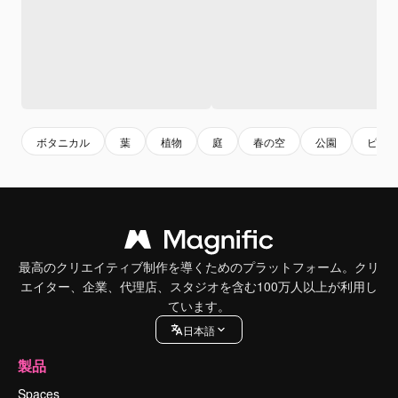
ボタニカル
葉
植物
庭
春の空
公園
ピク
最高のクリエイティブ制作を導くためのプラットフォーム。クリ
エイター、企業、代理店、スタジオを含む100万人以上が利用し
ています。
日本語
製品
Spaces