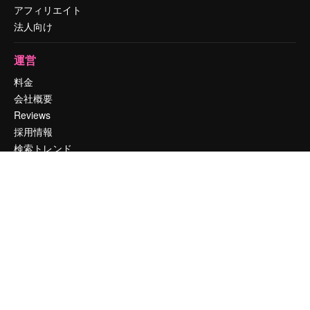
アフィリエイト
法人向け
運営
料金
会社概要
Reviews
採用情報
検索トレンド
ブログ
イベント
Slidesgo
コンテンツを販売する
プレスルーム
magnific.aiをお探しですか？
お問い合わせ
顧客サポート