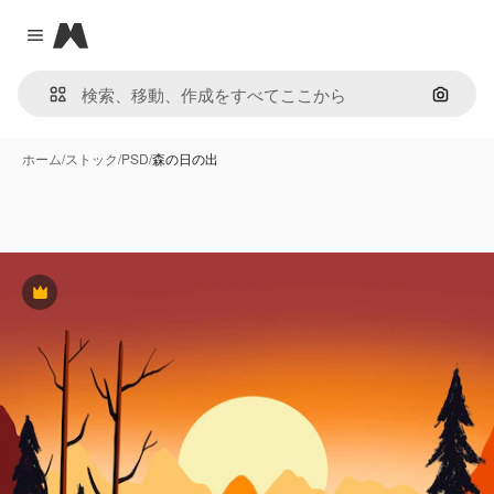
Magnific
Close menu
画像で
ホーム
/
ストック
/
PSD
/
森の日の出
Premium