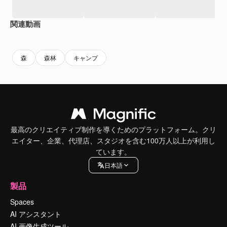
関連動画
Premium
Premium
AIによって生成されました。
Premium
Premium
AIによっ
森
森林
キャンプ
最高のクリエイティブ制作を導くためのプラットフォーム。クリ
エイター、企業、代理店、スタジオを含む100万人以上が利用し
ています。
日本語
製品
Spaces
AI アシスタント
AI 画像生成ツール