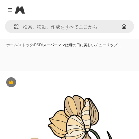
Magnific
Close menu
画像で
ホーム
/
ストック
/
PSD
/
スーパーママは母の日に美しいチューリップ…
Premium