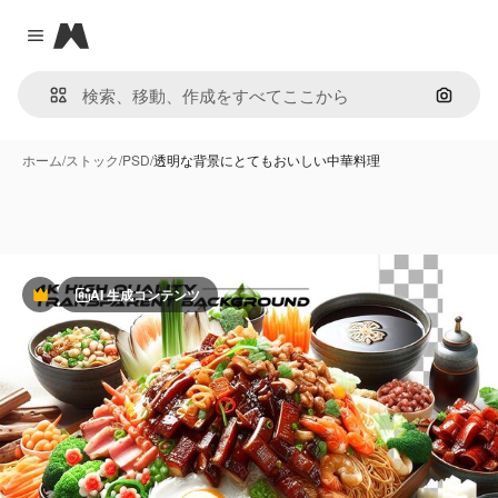
Magnific
Close menu
画像で
ホーム
/
ストック
/
PSD
/
透明な背景にとてもおいしい中華料理
AI 生成コンテンツ
Premium