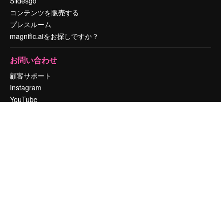
Slidesgo
コンテンツを販売する
プレスルーム
magnific.aiをお探しですか？
お問い合わせ
顧客サポート
Instagram
YouTube
LinkedIn
TikTok
Discord
X
Reddit
Copyright © 2010-
2026
Freepik Company S.L.U.
無断複写・転載を禁じま
す
.