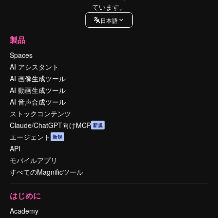
ています。
日本語
製品
Spaces
AI アシスタント
AI 画像生成ツール
AI 動画生成ツール
AI 音声合成ツール
ストックコンテンツ
Claude/ChatGPT向けMCP
新規
エージェント
新規
API
モバイルアプリ
すべてのMagnificツール
はじめに
Academy