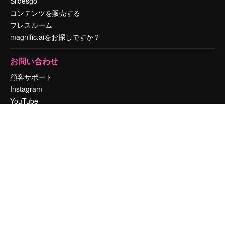
Slidesgo
コンテンツを販売する
プレスルーム
magnific.aiをお探しですか？
お問い合わせ
顧客サポート
Instagram
YouTube
LinkedIn
TikTok
Discord
X
Reddit
Copyright © 2010-
2026
Freepik Company S.L.U.
無断複写・転載を禁じま
す
.