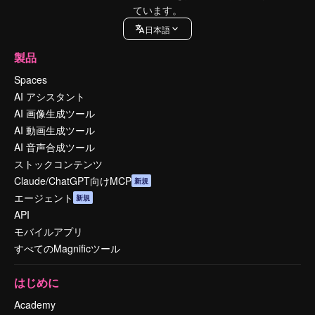
ています。
日本語
製品
Spaces
AI アシスタント
AI 画像生成ツール
AI 動画生成ツール
AI 音声合成ツール
ストックコンテンツ
Claude/ChatGPT向けMCP
新規
エージェント
新規
API
モバイルアプリ
すべてのMagnificツール
はじめに
Academy