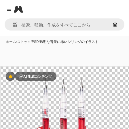
Magnific
Close menu
画像で
ホーム
/
ストック
/
PSD
/
透明な背景に赤いシリンジのイラスト
AI 生成コンテンツ
Premium