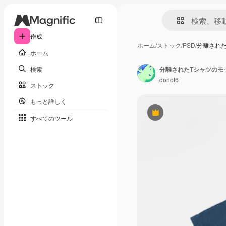
作成
ホーム
/
ストック
/
PSD
/
分離され
ホーム
検索
分離されたTシャツのモ
donot6
ストック
もっと詳しく
Premium
すべてのツール