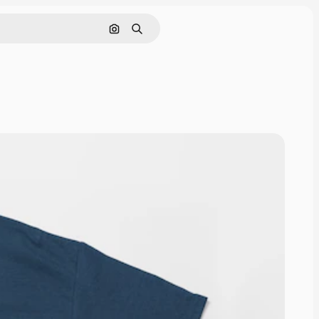
画像で検索
検索