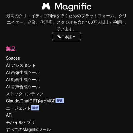
最高のクリエイティブ制作を導くためのプラットフォーム。クリ
エイター、企業、代理店、スタジオを含む100万人以上が利用し
ています。
日本語
製品
Spaces
AI アシスタント
AI 画像生成ツール
AI 動画生成ツール
AI 音声合成ツール
ストックコンテンツ
Claude/ChatGPT向けMCP
新規
エージェント
新規
API
モバイルアプリ
すべてのMagnificツール