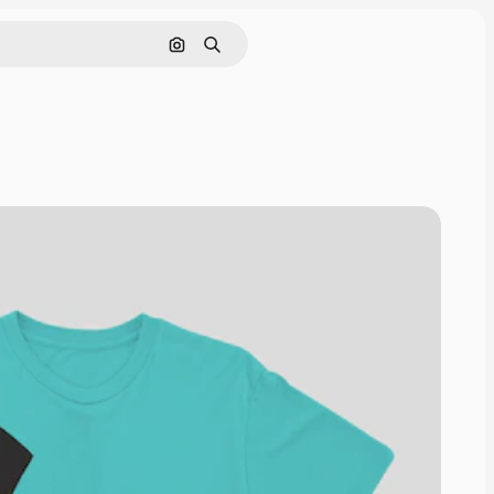
画像で検索
検索