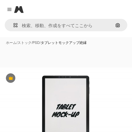
Magnific
Close menu
画像で
ホーム
/
ストック
/
PSD
/
タブレットモックアップ絶縁
Premium