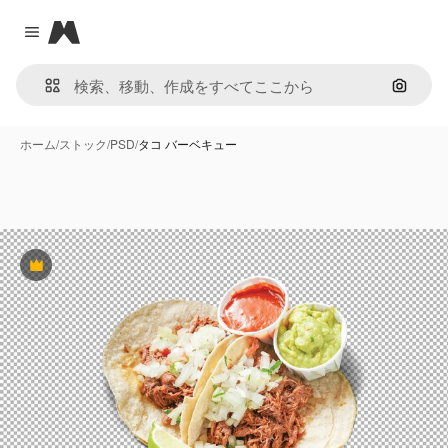
Magnific
Close menu
画像で
ホーム
/
ストック
/
PSD
/
タコ バーベキュー
Premium