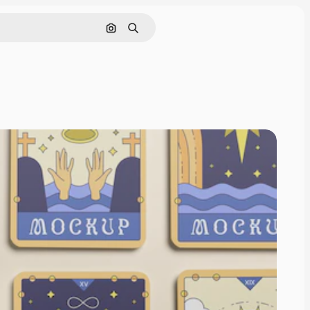
画像で検索
検索