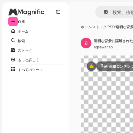
作成
ホーム
/
ストック
/
PSD
/
透明な背
ホーム
検索
透明な背景に隔離された
aqsawahab
ストック
もっと詳しく
AI 生成コンテン
Premium
すべてのツール