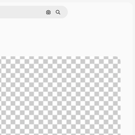
画像で検索
検索