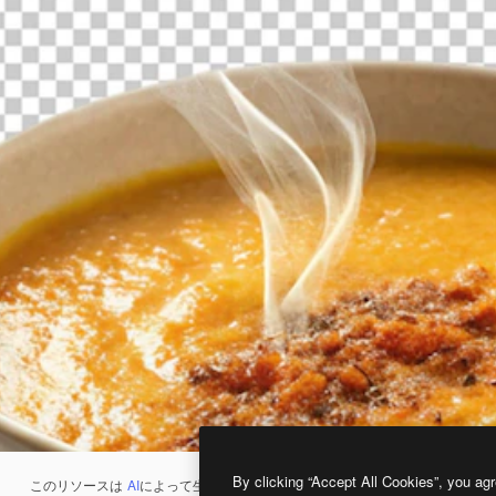
By clicking “Accept All Cookies”, you agr
このリソースは
AI
によって生成されたものです。
AI画像生成ツール
を使うと