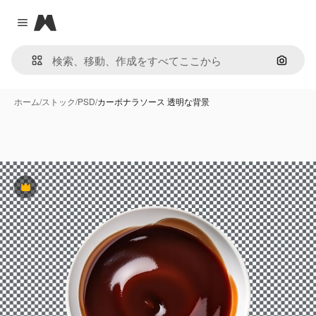
Magnific
Close menu
画像で
ホーム
/
ストック
/
PSD
/
カーボナラソース 透明な背景
Premium