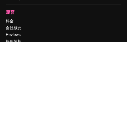
運営
料金
会社概要
Reviews
採用情報
検索トレンド
ブログ
イベント
Slidesgo
コンテンツを販売する
プレスルーム
magnific.aiをお探しですか？
お問い合わせ
顧客サポート
Instagram
YouTube