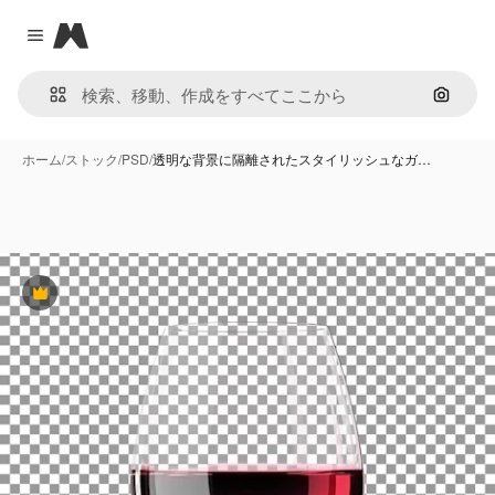
Magnific
Close menu
画像で
ホーム
/
ストック
/
PSD
/
透明な背景に隔離されたスタイリッシュなガ…
Premium