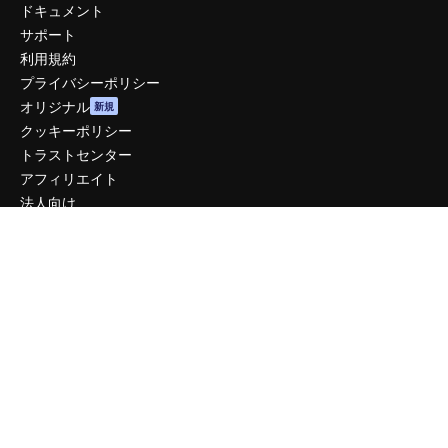
ドキュメント
サポート
利用規約
プライバシーポリシー
オリジナル
新規
クッキーポリシー
トラストセンター
アフィリエイト
法人向け
運営
料金
会社概要
Reviews
採用情報
検索トレンド
ブログ
イベント