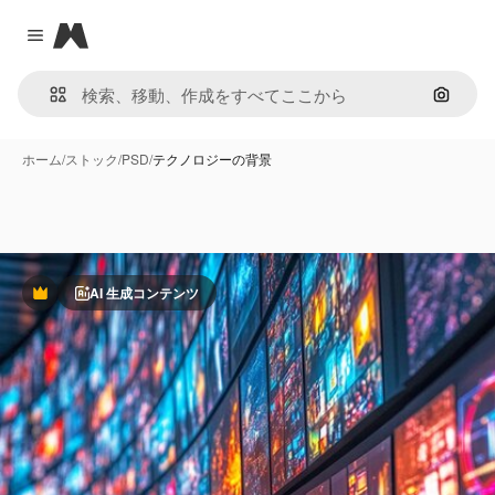
Magnific
Close menu
画像で
ホーム
/
ストック
/
PSD
/
テクノロジーの背景
AI 生成コンテンツ
Premium