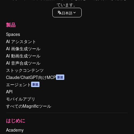
ています。
日本語
製品
Spaces
AI アシスタント
AI 画像生成ツール
AI 動画生成ツール
AI 音声合成ツール
ストックコンテンツ
Claude/ChatGPT向けMCP
新規
エージェント
新規
API
モバイルアプリ
すべてのMagnificツール
はじめに
Academy