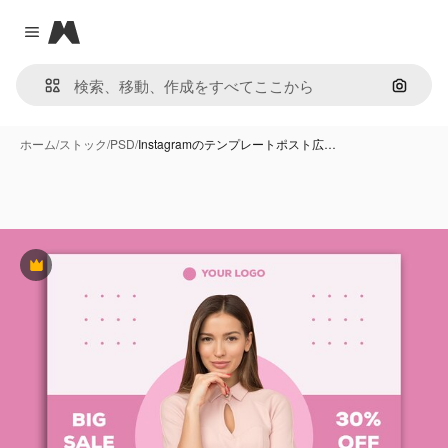
Magnific
Close menu
画像で
ホーム
/
ストック
/
PSD
/
Instagramのテンプレートポスト広…
Premium