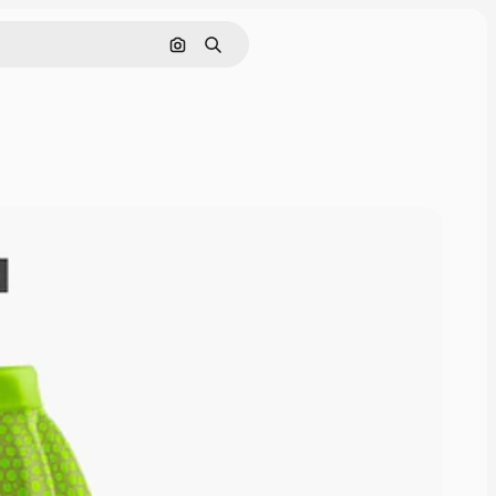
画像で検索
検索