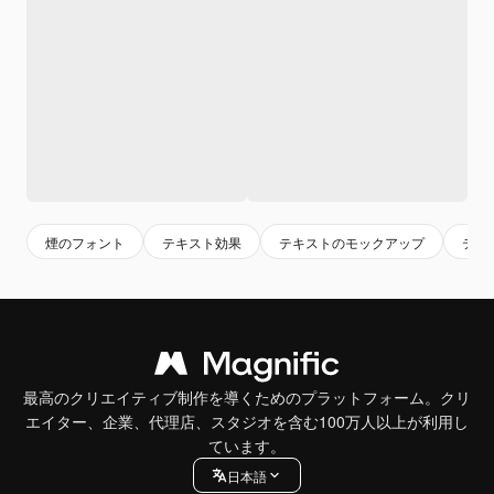
煙のフォント
テキスト効果
テキストのモックアップ
テキ
最高のクリエイティブ制作を導くためのプラットフォーム。クリ
エイター、企業、代理店、スタジオを含む100万人以上が利用し
ています。
日本語