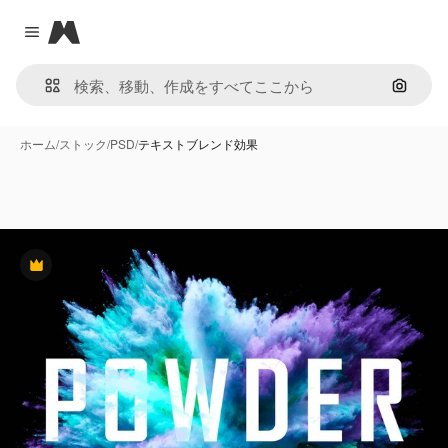
Magnific
Close menu
画像で
ホーム
/
ストック
/
PSD
/
テキストブレンド効果
Premium