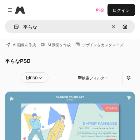
Magnific
料金
ログイン
Close menu
消去
画像で
AI 画像を作成
AI 動画を作成
デザインをカスタマイズ
平らなPSD
PSD
検索フィルター