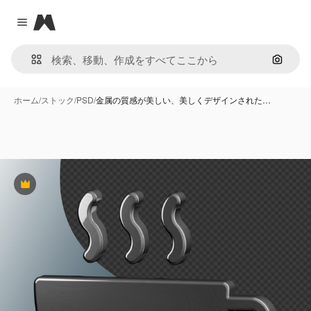
Magnific
Close menu
画像で
ホーム
/
ストック
/
PSD
/
金属の質感が美しい、美しくデザインされた…
Premium