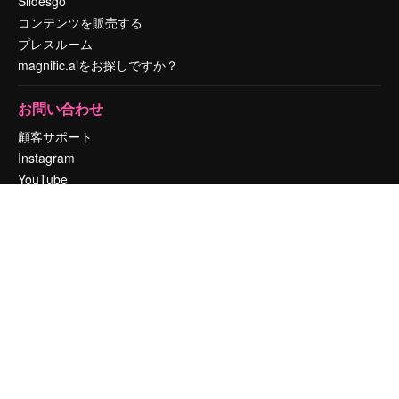
Slidesgo
コンテンツを販売する
プレスルーム
magnific.aiをお探しですか？
お問い合わせ
顧客サポート
Instagram
YouTube
LinkedIn
TikTok
Discord
X
Reddit
Copyright © 2010-
2026
Freepik Company S.L.U.
無断複写・転載を禁じま
す
.