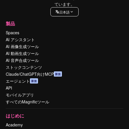
ています。
日本語
製品
Spaces
AI アシスタント
AI 画像生成ツール
AI 動画生成ツール
AI 音声合成ツール
ストックコンテンツ
Claude/ChatGPT向けMCP
新規
エージェント
新規
API
モバイルアプリ
すべてのMagnificツール
はじめに
Academy