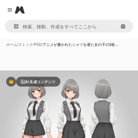
Magnific
Close menu
画像で
ホーム
/
ストック
/
PSD
/
アニメが書かれたシャツを着た女の子の3枚…
AI 生成コンテンツ
Premium