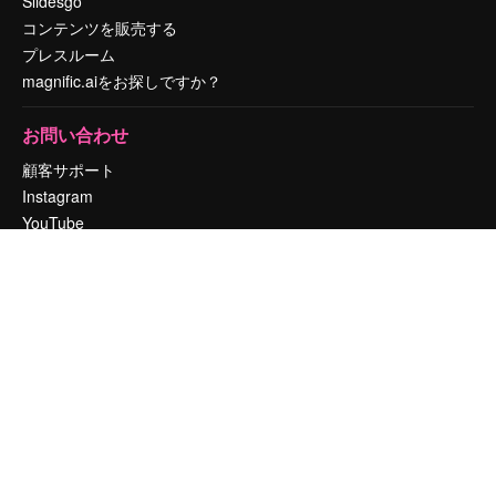
Slidesgo
コンテンツを販売する
プレスルーム
magnific.aiをお探しですか？
お問い合わせ
顧客サポート
Instagram
YouTube
LinkedIn
TikTok
Discord
X
Reddit
Copyright © 2010-
2026
Freepik Company S.L.U.
無断複写・転載を禁じま
す
.