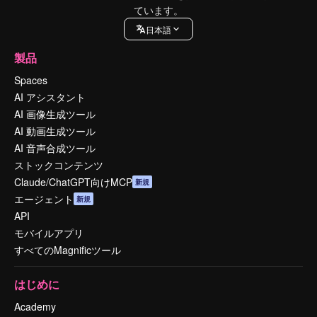
ています。
日本語
製品
Spaces
AI アシスタント
AI 画像生成ツール
AI 動画生成ツール
AI 音声合成ツール
ストックコンテンツ
Claude/ChatGPT向けMCP
新規
エージェント
新規
API
モバイルアプリ
すべてのMagnificツール
はじめに
Academy