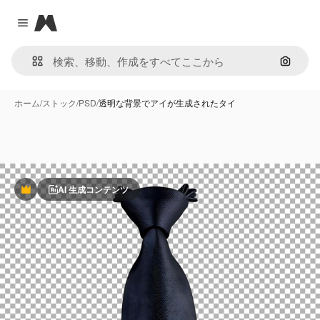
Magnific
Close menu
画像で
ホーム
/
ストック
/
PSD
/
透明な背景でアイが生成されたタイ
AI 生成コンテンツ
Premium