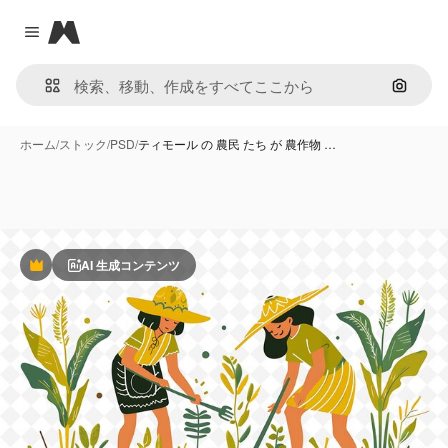
Magnific
Close menu
画像で
ホーム
/
ストック
/
PSD
/
ティモール の 農民 たち が 農作物 …
AI 生成コンテンツ
Premium