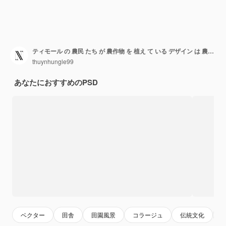
ティモール の 農民 たち が 農作物 を 植え て いる デザイン は 農業 と 絵画 の 文化 的 な 景色 の 見方 です
thuynhungle99
あなたにおすすめのPSD
ベクター
田舎
田園風景
コラージュ
伝統文化