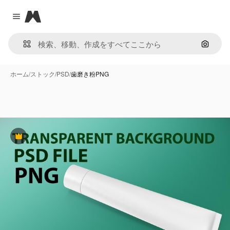
Magnific
Close menu
画像で
ホーム
/
ストック
/
PSD
/
歯磨き粉PNG
Premium