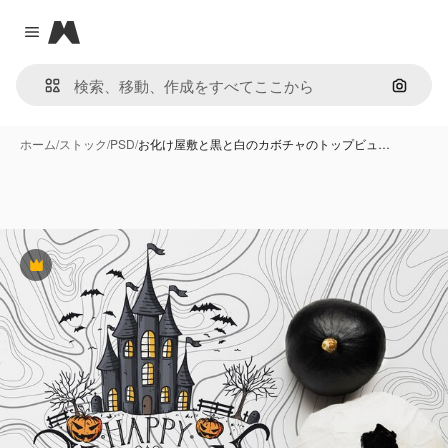
Magnific
Close menu
画像で
ホーム
/
ストック
/
PSD
/
お化け屋敷と黒と白のカボチャのトップビュ…
Premium