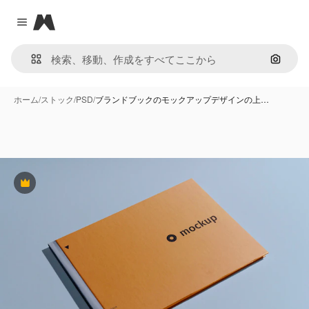
Magnific
Close menu
画像で
ホーム
/
ストック
/
PSD
/
ブランドブックのモックアップデザインの上…
Premium