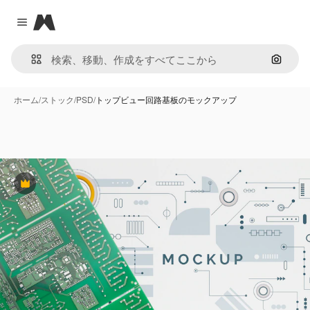
Magnific
Close menu
画像で
ホーム
/
ストック
/
PSD
/
トップビュー回路基板のモックアップ
Premium