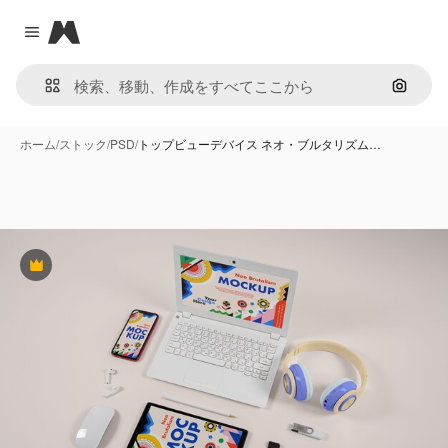
Magnific
Close menu
画像で
ホーム
/
ストック
/
PSD
/
トップビューデバイス ネオ・ブルタリズム…
Premium