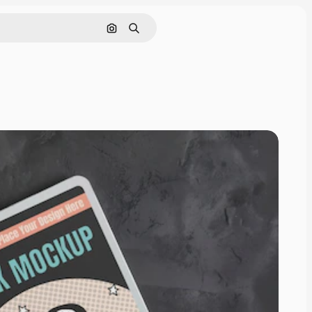
画像で検索
検索