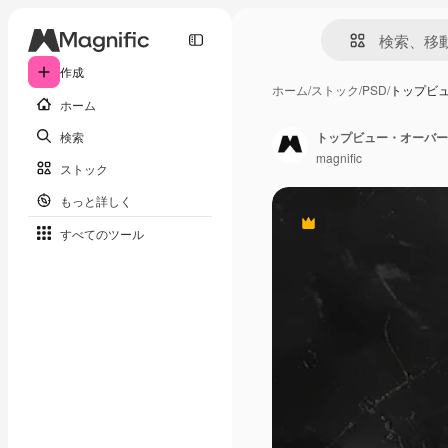
作成
ホーム
/
ストック
/
PSD
/
トップビ
ホーム
検索
トップビュー・オーバー
magnific
ストック
もっと詳しく
Premium
すべてのツール