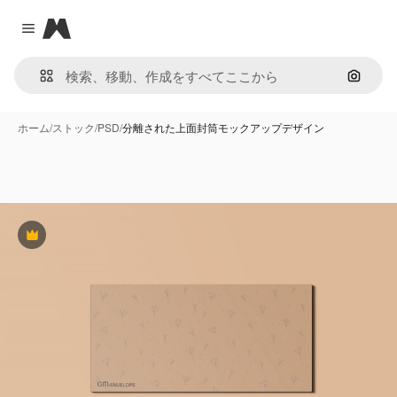
Magnific
Close menu
画像で
ホーム
/
ストック
/
PSD
/
分離された上面封筒モックアップデザイン
Premium