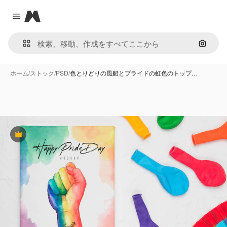
Magnific
Close menu
画像で
ホーム
/
ストック
/
PSD
/
色とりどりの風船とプライドの虹色のトップ…
Premium