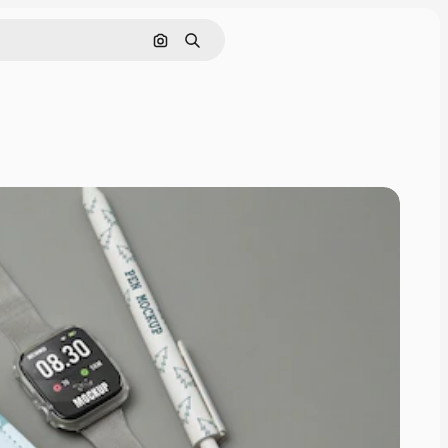
画像で検索
検索