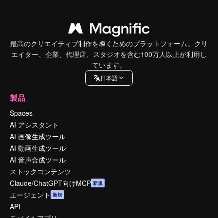
最高のクリエイティブ制作を導くためのプラットフォーム。クリ
エイター、企業、代理店、スタジオを含む100万人以上が利用し
ています。
日本語
製品
Spaces
AI アシスタント
AI 画像生成ツール
AI 動画生成ツール
AI 音声合成ツール
ストックコンテンツ
Claude/ChatGPT向けMCP
新規
エージェント
新規
API
モバイルアプリ