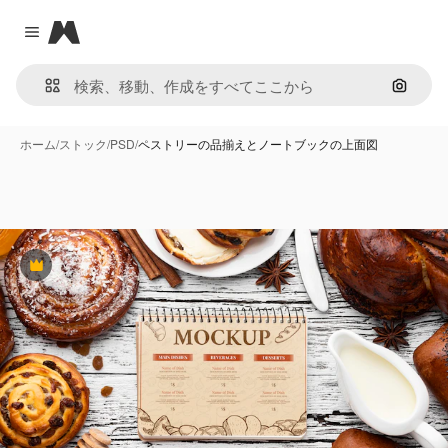
Magnific
Close menu
画像で
ホーム
/
ストック
/
PSD
/
ペストリーの品揃えとノートブックの上面図
Premium