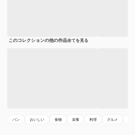
このコレクションの他の作品
全てを見る
パン
おいしい
食物
栄養
料理
グルメ
モ