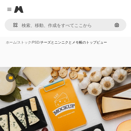
Magnific
Close menu
画像で
ホーム
/
ストック
/
PSD
/
チーズとニンニクとメモ帳のトップビュー
Premium