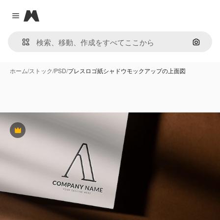
Magnific
Close menu
画像で
ホーム
/
ストック
/
PSD
/
プレスロゴ紙シャドウモックアップの上面図
Premium